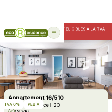
NOS ECO-RESIDENCES SONT ELIGIBLES A LA TVA
6%
Appartement 16/510
TVA 6%
PEB A
Eco-Résidence H2O
Vendu