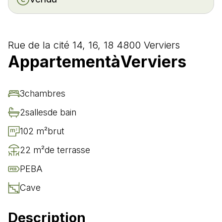
Rue de la cité 14, 16, 18 4800 Verviers
Appartement
à
Verviers
3
chambre
s
2
salle
s
de bain
102 m²
brut
22 m²
de terrasse
PEB
A
Cave
Description