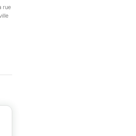
a rue
ille