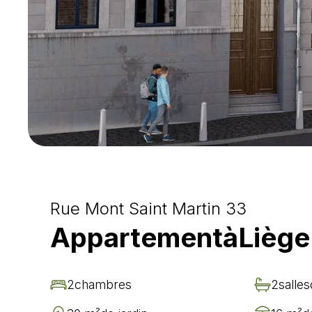
Rue Mont Saint Martin 33
Appartement
à
Liège
2
chambre
s
2
salle
s