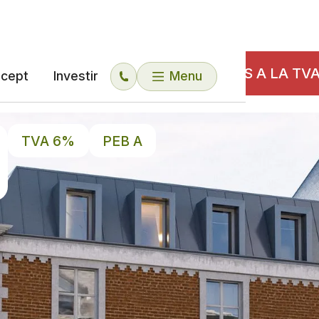
 ECO-RESIDENCES SONT ELIGIBLES A LA TV
cept
Investir
Menu
TVA 6%
PEB A