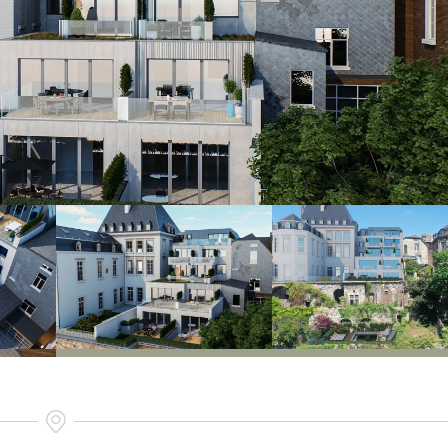
Agrandir la
Agrandir la
photo
photo