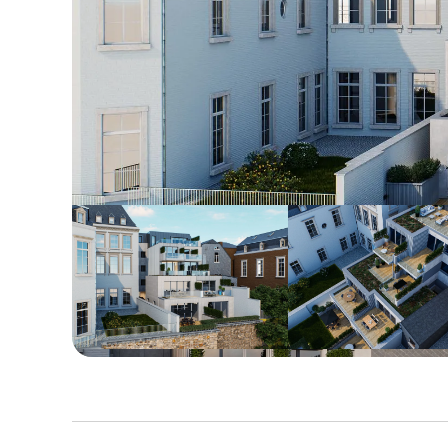
Agrandir la photo
Agrandir la
Agrandir la
photo
photo