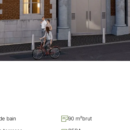
de bain
90 m²
brut