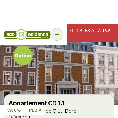
NOS ECO-RESIDENCES SONT ELIGIBLES A LA TVA
6%
Appartement CD 1.1
TVA 6%
PEB A
Eco-Résidence Clou Doré
Vendu