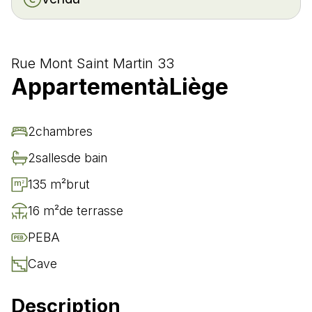
Rue Mont Saint Martin 33
Appartement
à
Liège
2
chambre
s
2
salle
s
de bain
135 m²
brut
16 m²
de terrasse
PEB
A
Cave
Description