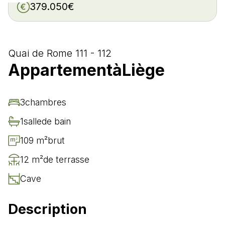
379.050€
Quai de Rome 111 - 112
Appartement
à
Liège
3
chambre
s
1
salle
de bain
109 m²
brut
12 m²
de terrasse
Cave
Description