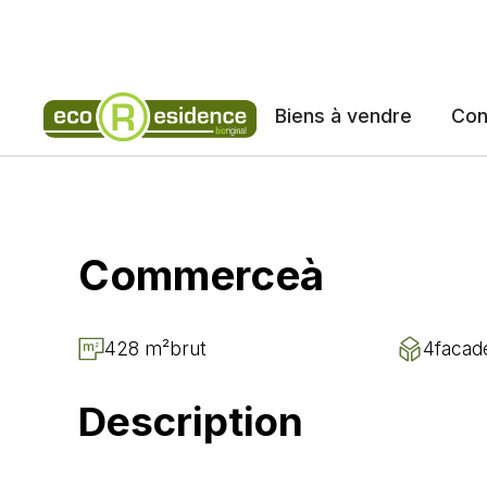
NOS
Biens à vendre
Con
Erpent Co
Commerce
à
Option
428 m²
brut
4
facad
Description