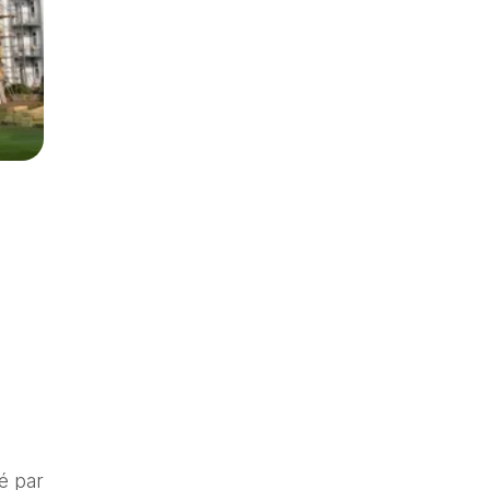
s
ré par