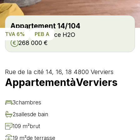
Appartement 14/104
TVA 6%
PEB A
Eco-Résidence H2O
268 000 €
Rue de la cité 14, 16, 18 4800 Verviers
Appartement
à
Verviers
3
chambre
s
2
salle
s
de bain
109 m²
brut
19 m²
de terrasse