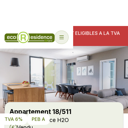
NOS ECO-RESIDENCES SONT ELIGIBLES A LA TVA
6%
Appartement 18/511
TVA 6%
PEB A
Eco-Résidence H2O
Vendu