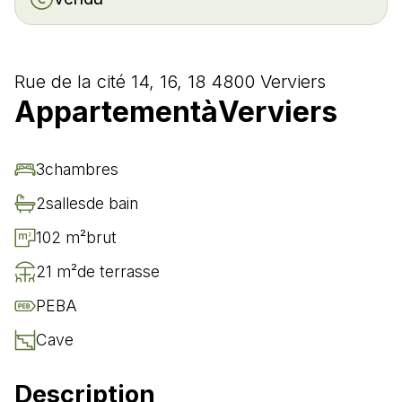
Rue de la cité 14, 16, 18 4800 Verviers
Appartement
à
Verviers
3
chambre
s
2
salle
s
de bain
102 m²
brut
21 m²
de terrasse
PEB
A
Cave
Description